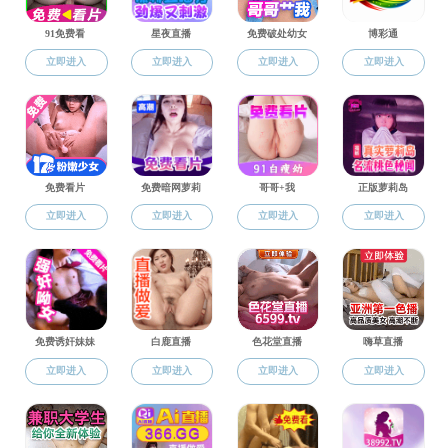
H动画
H动画 新闻
>
H动画概况
院系设置
H动画
杰出校友
师资队伍
2009年
室召开。
科学研究
冶金系副
教育教学
金项目立
充分讨论
学生工作
目。详细