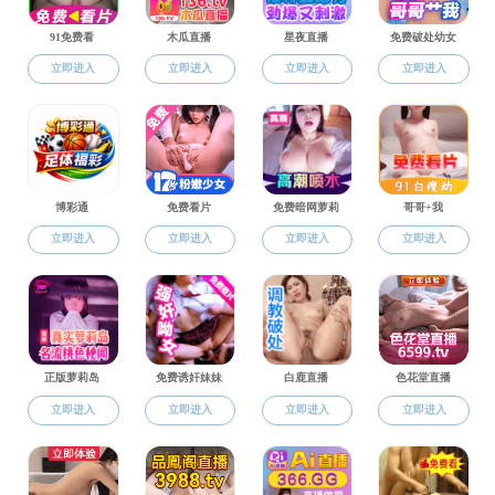
H动画
H动画 新闻
>
H动画概况
院系设置
H动画
杰出校友
师资队伍
继200
2009
科学研究
共派出刘
教育教学
外等外校
则以39
学生工作
对优势卫