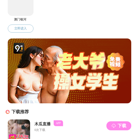
参赛人员
朱生鑫，
附2